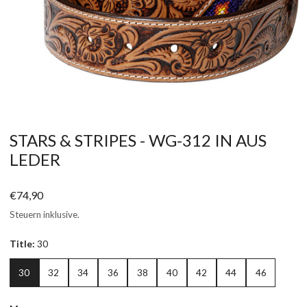
ÖFFNEN SIE MEDIEN IN DER GALERIEANSICHT
STARS & STRIPES - WG-312 IN AUS
LEDER
Regulärer
€74,90
Preis
Steuern inklusive.
Title:
30
30
32
34
36
38
40
42
44
46