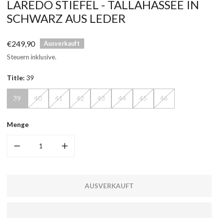
LAREDO STIEFEL - TALLAHASSEE IN
SCHWARZ AUS LEDER
Regulärer
€249,90
Ausverkauft
Preis
Steuern inklusive.
Title:
39
39
40
41
42
43
44
45
46
Menge
T
MENGE FÜR TALLAHASSEE VERRINGERN
MENGE FÜR TALLAHASSEE ERHÖHEN
AUSVERKAUFT