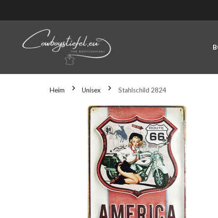
NHALT SPRINGEN
B
Heim
Unisex
Stahlschild 2824
U DEN PRODUKTINFORMATIONEN SPRINGEN