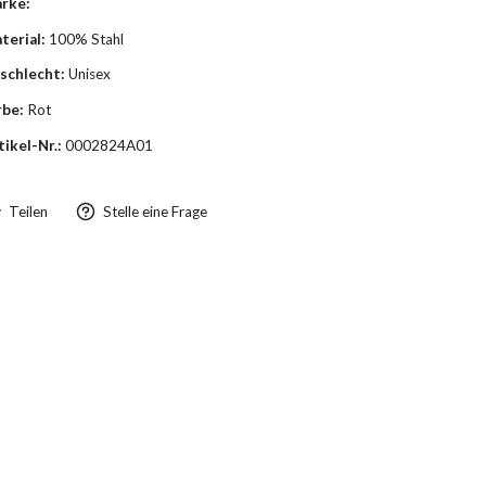
rke:
terial:
100% Stahl
schlecht:
Unisex
rbe:
Rot
tikel-Nr.:
0002824A01
Teilen
Stelle eine Frage