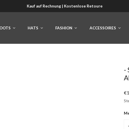
Kauf auf Rechnung | Kostenlose Retoure
OOTS
HATS
FASHION
ACCESSOIRES
-
A
Re
€1
Pr
Ste
M