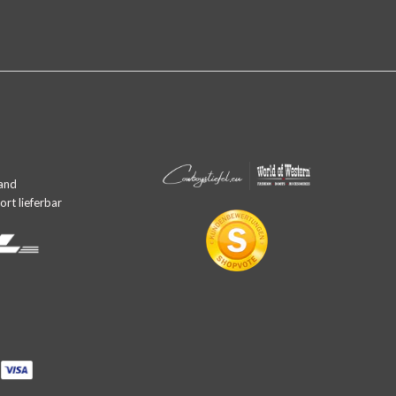
and
rt lieferbar