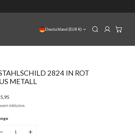
LAND/REGION
Deutschland (EUR €)
Einloggen
 STAHLSCHILD 2824 IN ROT
US METALL
gulärer
5,95
eis
uern inklusive.
enge