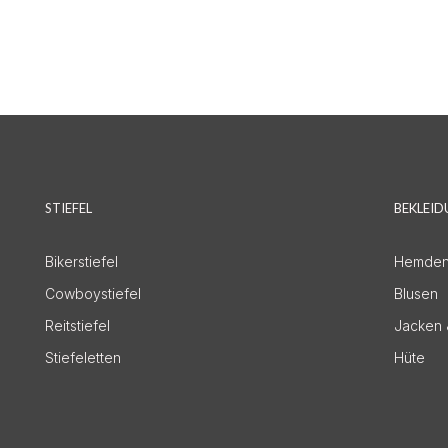
STIEFEL
BEKLEI
Bikerstiefel
Hemde
Cowboystiefel
Blusen
Reitstiefel
Jacken 
Stiefeletten
Hüte