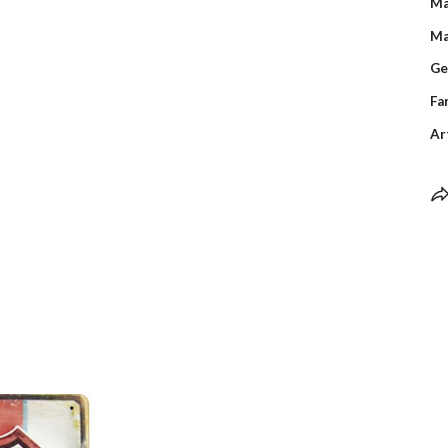
Ma
Ma
Ge
Fa
Ar