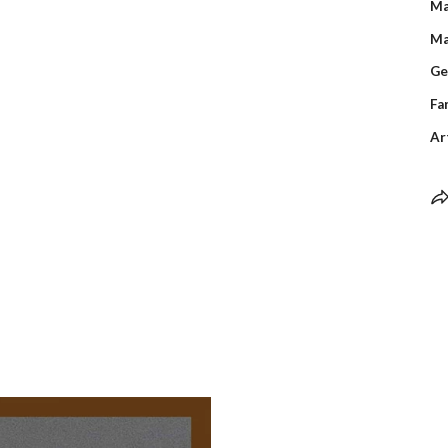
Ma
Ma
Ge
Fa
Ar