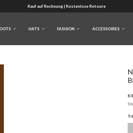
Kauf auf Rechnung | Kostenlose Retoure
OOTS
HATS
FASHION
ACCESSOIRES
N
B
Re
€4
Pr
Ste
Ti