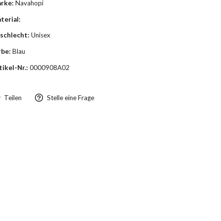
rke:
Navahopi
terial:
schlecht:
Unisex
rbe:
Blau
tikel-Nr.:
0000908A02
Teilen
Stelle eine Frage