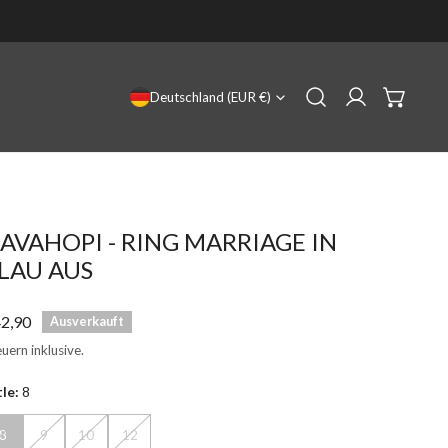
LAND/REGION
Deutschland (EUR €)
Einloggen
AVAHOPI - RING MARRIAGE IN
LAU AUS
gulärer
2,90
Ausverkauft
eis
uern inklusive.
tle:
8
8
9
10
12