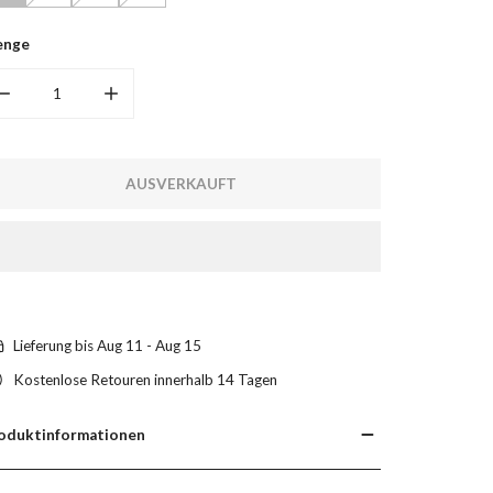
enge
MENGE FÜR RING MARRIAGE VERRINGERN
MENGE FÜR RING MARRIAGE ERHÖHEN
AUSVERKAUFT
Lieferung bis
Aug 11 - Aug 15
Kostenlose Retouren innerhalb 14 Tagen
oduktinformationen