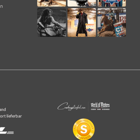
en
and
rt lieferbar