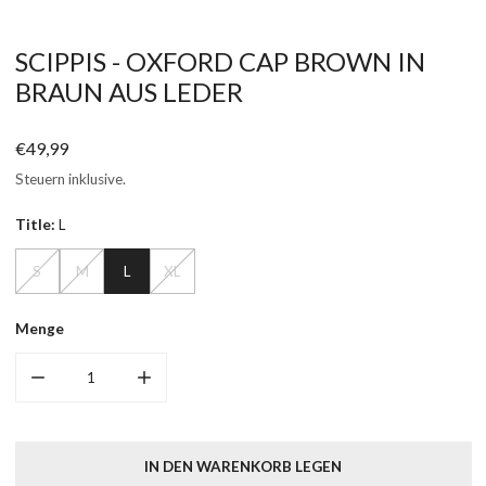
ÖFFNEN SIE MEDIEN IN DER GALERIEANSICHT
SCIPPIS - OXFORD CAP BROWN IN
BRAUN AUS LEDER
Regulärer
€49,99
Preis
Steuern inklusive.
Title:
L
S
M
L
XL
Menge
MENGE FÜR OXFORD CAP BROWN VERRINGERN
MENGE FÜR OXFORD CAP BROWN ERHÖHEN
IN DEN WARENKORB LEGEN