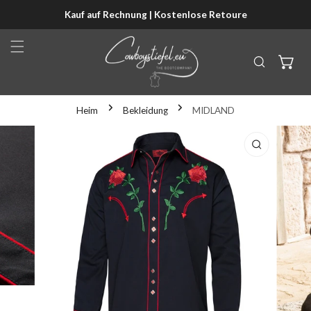
Kauf auf Rechnung | Kostenlose Retoure
NHALT SPRINGEN
Heim
Bekleidung
MIDLAND
KTINFORMATIONEN SPRINGEN
T