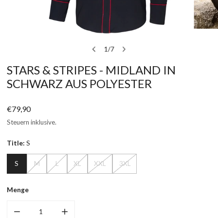
ÖFFNEN SIE MEDIEN IN DER GALERIEANSICHT
1
/
7
von
STARS & STRIPES - MIDLAND IN
SCHWARZ AUS POLYESTER
Regulärer
€79,90
Preis
Steuern inklusive.
Title:
S
S
M
L
XL
XXL
3XL
Menge