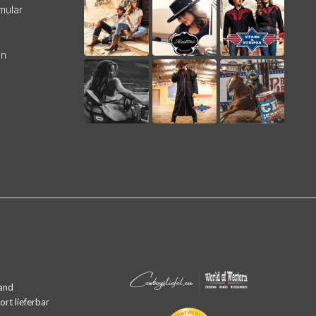
mular
en
and
rt lieferbar