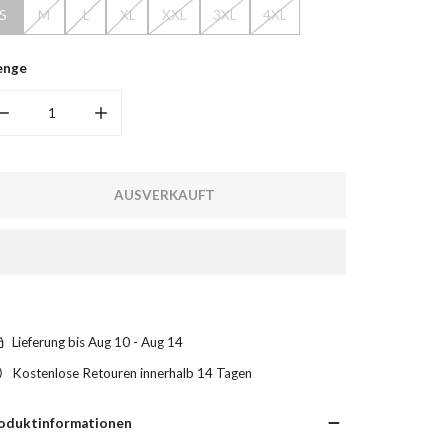
S
M
L
XL
XXL
3XL
4XL
enge
MENGE FÜR LEDERHEMD LANGARM BL. VERRINGERN
MENGE FÜR LEDERHEMD LANGARM BL. ERHÖHEN
AUSVERKAUFT
Lieferung bis
Aug 10 - Aug 14
Kostenlose Retouren innerhalb 14 Tagen
oduktinformationen