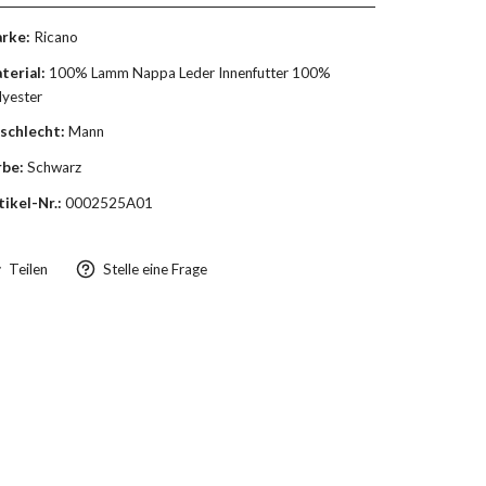
rke:
Ricano
terial:
100% Lamm Nappa Leder Innenfutter 100%
lyester
schlecht:
Mann
rbe:
Schwarz
tikel-Nr.:
0002525A01
Teilen
Stelle eine Frage