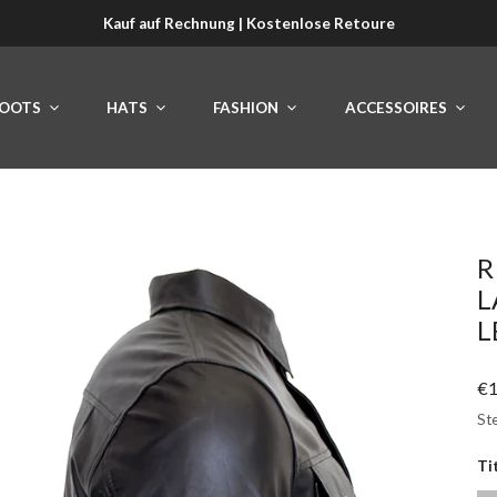
Kauf auf Rechnung | Kostenlose Retoure
OOTS
HATS
FASHION
ACCESSOIRES
R
L
L
Re
€1
Pr
Ste
Ti