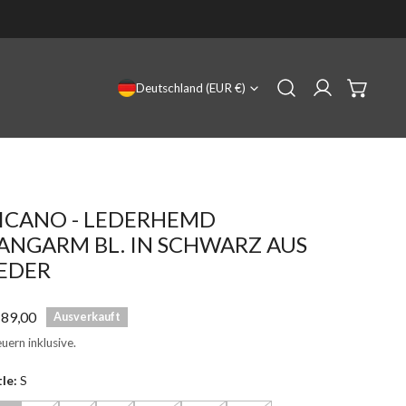
LAND/REGION
Deutschland (EUR €)
Einloggen
ICANO - LEDERHEMD
ANGARM BL. IN SCHWARZ AUS
EDER
gulärer
89,00
Ausverkauft
eis
uern inklusive.
tle:
S