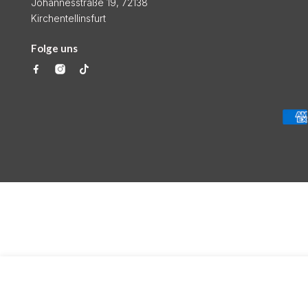
Johannesstraße 19, 72138
Kirchentellinsfurt
Folge uns
LEDERHEMD LANGARM BL.
Regulärer
€189,00
Preis