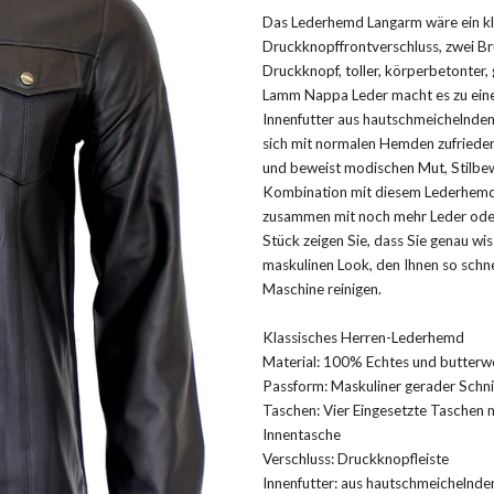
Das Lederhemd Langarm wäre ein k
Druckknopffrontverschluss, zwei Br
Druckknopf, toller, körperbetonter,
Lamm Nappa Leder macht es zu eine
Innenfutter aus hautschmeichelndem
sich mit normalen Hemden zufrieden
und beweist modischen Mut, Stilbew
Kombination mit diesem Lederhemd is
zusammen mit noch mehr Leder oder
Stück zeigen Sie, dass Sie genau wi
maskulinen Look, den Ihnen so schne
Maschine reinigen.
Klassisches Herren-Lederhemd
Material: 100% Echtes und butter
Passform: Maskuliner gerader Schni
Taschen: Vier Eingesetzte Taschen m
Innentasche
Verschluss: Druckknopfleiste
Innenfutter: aus hautschmeichelnde