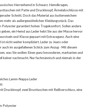
lassisches Herrenhemd in Schwarz. Hemdkragen,
usttaschen mit Patte und Druckknopf, Ärmelabschlüsse mit
 gerader Schnitt. Doch das Material aus butterweichem
m mehr als außergewöhnlichen Kleidungsstück. Das
 Polyester garantiert hohen Tragekomfort. Sollen andere
 geben, ein Hemd aus Leder hebt Sie aus der Masse hervor
usstsein und Klasse gepaart mit Extravaganz. Auch eine
t nicht weiter kompliziert. Leder zu Jeans oder
 auch im ausgefallenen Schick zum Anzug - Mit diesem
ssen, was Sie wollen: Einen ganz besonderen, markanten und
ll keiner nachmacht. Nur fachmännisch und niemals in der
weiches Lamm-Nappa Leder
tt
it Druckknopf, zwei Brusttaschen mit Reißverschluss, eine
m Polyester