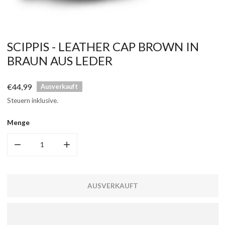
ÖFFNEN SIE MEDIEN IN DER GALERIEANSICHT
SCIPPIS - LEATHER CAP BROWN IN
BRAUN AUS LEDER
Regulärer
€44,99
Ausverkauft
Preis
Steuern inklusive.
Menge
MENGE FÜR LEATHER CAP BROWN VERRINGERN
MENGE FÜR LEATHER CAP BROWN ERHÖHEN
AUSVERKAUFT