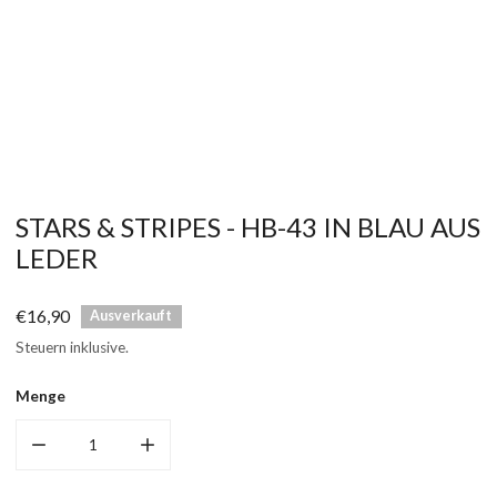
ÖFFNEN SIE MEDIEN IN DER GALERIEANSICHT
STARS & STRIPES - HB-43 IN BLAU AUS
LEDER
Regulärer
€16,90
Ausverkauft
Preis
Steuern inklusive.
Menge
MENGE FÜR HB-43 VERRINGERN
MENGE FÜR HB-43 ERHÖHEN