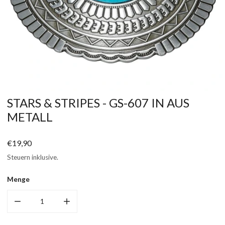
ÖFFNEN SIE MEDIEN IN DER GALERIEANSICHT
STARS & STRIPES - GS-607 IN AUS
METALL
Regulärer
€19,90
Preis
Steuern inklusive.
Menge
MENGE FÜR GS-607 VERRINGERN
MENGE FÜR GS-607 ERHÖHEN