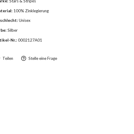
rke:
Stars & Stripes
terial:
100% Zinklegierung
schlecht:
Unisex
rbe:
Silber
tikel-Nr.:
0002127A01
Teilen
Stelle eine Frage