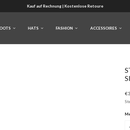
Kauf auf Rechnung | Kostenlose Retoure
OOTS
HATS
FASHION
ACCESSOIRES
S
S
Re
€3
Pr
Ste
M