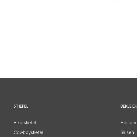
STIEFEL
BEKLEI
Bikerstiefel
Hemde
Cowboystiefel
Blusen