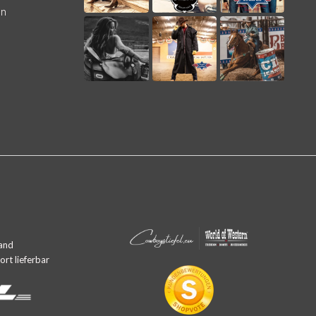
en
and
rt lieferbar