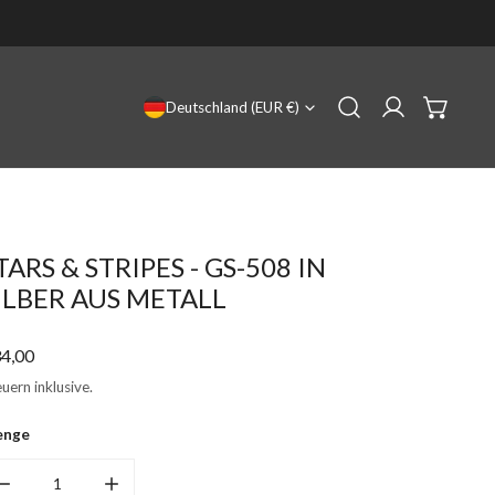
LAND/REGION
Deutschland (EUR €)
Einloggen
TARS & STRIPES - GS-508 IN
ILBER AUS METALL
gulärer
4,00
eis
uern inklusive.
enge