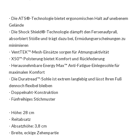
- Die ATS®-Technologie bietet ergonomischen Halt auf unebenem
Gelände
- Die Shock Shield®-Technologie dämpft den Fersenaufprall,
absorbiert Stöße und trägt dazu bei, Ermüdungserscheinungen zu
minimieren
- VentTEK™-Mesh-Einsätze sorgen für Atmungsaktivität
- X50™-Polsterung bietet Komfort und Rückfederung
- Herausnehmbare Energy Max™ Anti-Fatigue-Einlegesohle für
maximalen Komfort
- Die Duratread™-Sohle ist extrem langlebig und lässt Ihren Fuß
dennoch flexibel bleiben
- Doppelnaht-Konstruktion
- Fünfreihiges Stichmuster
- Höhe: 28 cm
- Reitabsatz
- Absatzhöhe: 3,8 cm
- Breite, eckige Zehenpartie