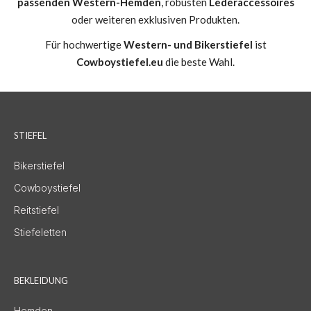
passenden Western-Hemden
, robusten
Lederaccessoires
oder weiteren exklusiven Produkten.
Für hochwertige
Western- und Bikerstiefel
ist
Cowboystiefel.eu
die beste Wahl.
STIEFEL
Bikerstiefel
Cowboystiefel
Reitstiefel
Stiefeletten
BEKLEIDUNG
Hemden