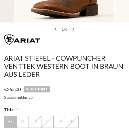
T
ÖFFNEN SIE MEDIEN IN DER GALERIEANSICHT
1
/
6
von
ARIAT STIEFEL - COWPUNCHER
VENTTEK WESTERN BOOT IN BRAUN
AUS LEDER
Regulärer
€265,00
Ausverkauft
Preis
Steuern inklusive.
Title:
41
41
42
43
44
45
46