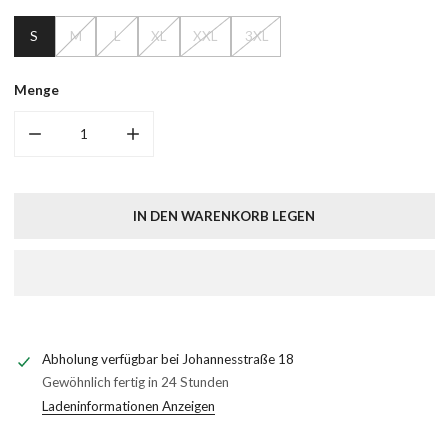
S
M
L
XL
XXL
3XL
Menge
MENGE FÜR CHESTER GRANDFATHERSHIRT VERRINGERN
MENGE FÜR CHESTER GRANDFATHERSHIRT ER
IN DEN WARENKORB LEGEN
Abholung verfügbar bei
Johannesstraße 18
Gewöhnlich fertig in 24 Stunden
Ladeninformationen Anzeigen