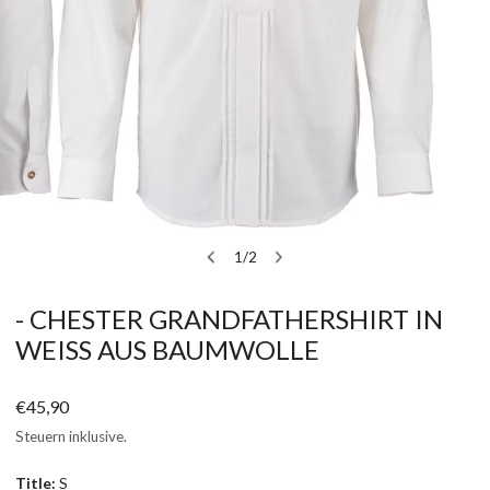
1
/
2
T
ÖFFNEN SIE MEDIEN IN DER GALERIEANSICHT
von
- CHESTER GRANDFATHERSHIRT IN
WEISS AUS BAUMWOLLE
Regulärer
€45,90
Preis
Steuern inklusive.
Title:
S