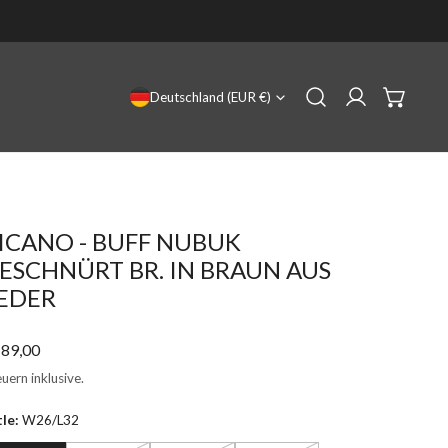
LAND/REGION
Deutschland (EUR €)
Einloggen
ICANO - BUFF NUBUK
ESCHNÜRT BR. IN BRAUN AUS
EDER
gulärer
89,00
eis
uern inklusive.
tle:
W26/L32