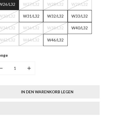
W26/L32
W27/L32
W28/L32
W29/L32
W30/L32
W31/L32
W32/L32
W33/L32
W34/L32
W36/L32
W38/L32
W40/L32
W42/L32
W44/L32
W46/L32
enge
MENGE FÜR BUFF NUBUK GESCHNÜRT BR. VERRINGERN
MENGE FÜR BUFF NUBUK GESCHNÜRT BR. ERHÖHEN
IN DEN WARENKORB LEGEN