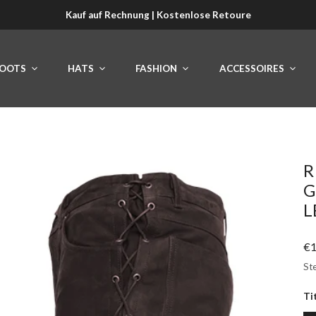
Kauf auf Rechnung | Kostenlose Retoure
OOTS
HATS
FASHION
ACCESSOIRES
R
G
L
Re
€1
Pr
Ste
Ti