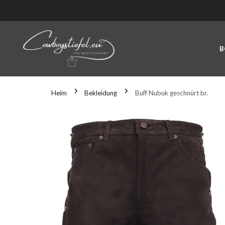
NHALT SPRINGEN
B
Heim
Bekleidung
Buff Nubuk geschnürt br.
U DEN PRODUKTINFORMATIONEN SPRINGEN