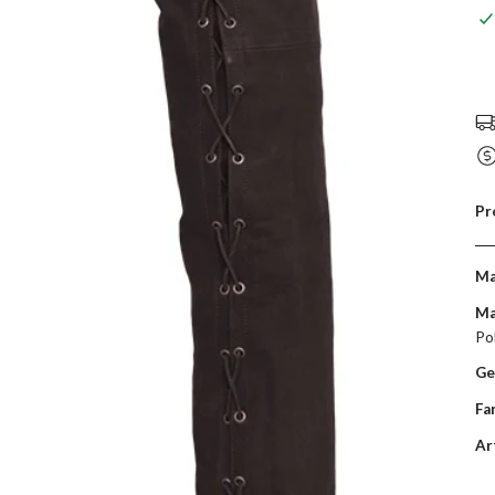
Pr
Ma
Ma
Po
Ge
Fa
Ar