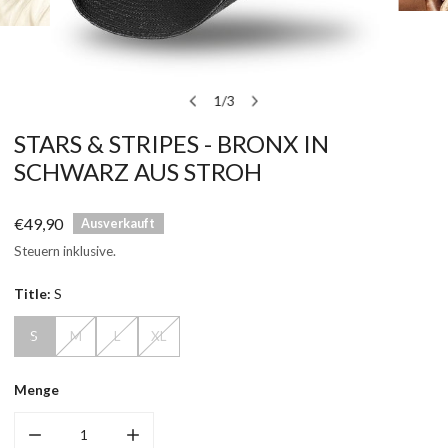
T
ÖFFNEN SIE MEDIEN IN DER GALERIEANSICHT
1
/
3
von
STARS & STRIPES - BRONX IN
SCHWARZ AUS STROH
Regulärer
€49,90
Ausverkauft
Preis
Steuern inklusive.
Title:
S
S
M
L
XL
Menge