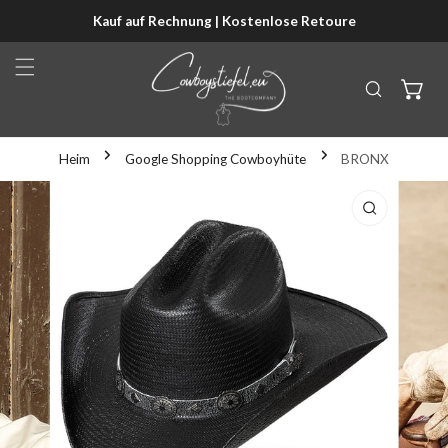
Kauf auf Rechnung | Kostenlose Retoure
NHALT SPRINGEN
Heim
Google Shopping Cowboyhüte
BRONX
KTINFORMATIONEN SPRINGEN