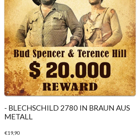
ÖFFNEN SIE MEDIEN IN DER GALERIEANSICHT
- BLECHSCHILD 2780 IN BRAUN AUS
METALL
Regulärer
€19,90