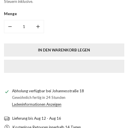
Preis
Steuern inklusive.
Menge
MENGE FÜR BLECHSCHILD 2780 VERRINGERN
MENGE FÜR BLECHSCHILD 2780 ERHÖHEN
IN DEN WARENKORB LEGEN
Abholung verfügbar bei
Johannesstraße 18
Gewöhnlich fertig in 24 Stunden
Ladeninformationen Anzeigen
Lieferung bis
Aug 12 - Aug 16
Kostenlose Retouren innerhalb 14 Tagen