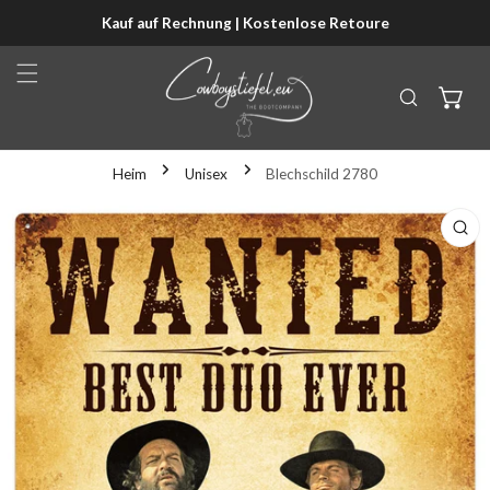
Kauf auf Rechnung | Kostenlose Retoure
NHALT SPRINGEN
Heim
Unisex
Blechschild 2780
KTINFORMATIONEN SPRINGEN