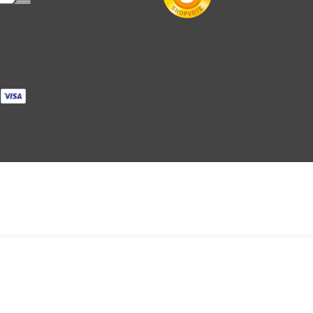
e
IN DEN WARENKORB LEGEN
NGE FÜR BANDANA-11 - GREY VERRINGERN
MENGE FÜR BANDANA-11 - GREY ERHÖHEN