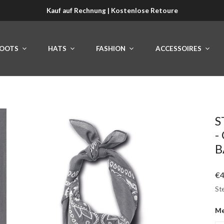
Kauf auf Rechnung | Kostenlose Retoure
OOTS
HATS
FASHION
ACCESSOIRES
S
-
B
Re
€4
Pr
Ste
M