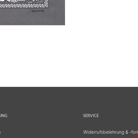
DUNG
SERVICE
n
Widerrufsbelehrung & -for