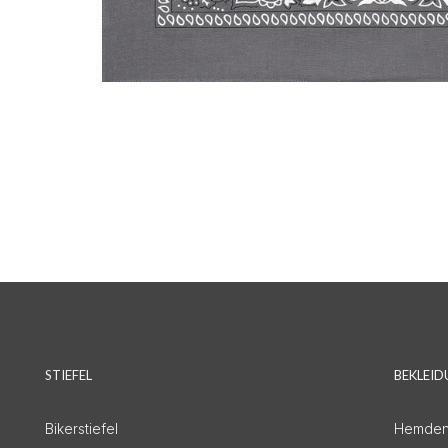
STIEFEL
BEKLEI
Bikerstiefel
Hemde