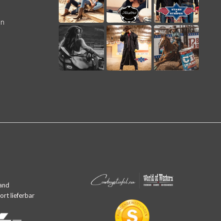
en
and
rt lieferbar