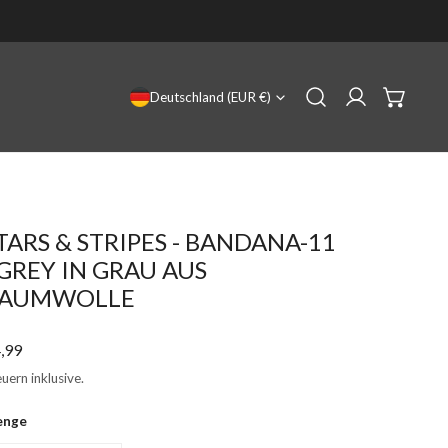
LAND/REGION
Deutschland (EUR €)
Einloggen
TARS & STRIPES - BANDANA-11
 GREY IN GRAU AUS
AUMWOLLE
gulärer
,99
eis
uern inklusive.
enge