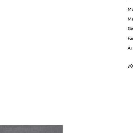
Ma
Ma
Ge
Fa
Ar