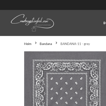
NHALT SPRINGEN
B
Heim
Bandana
BANDANA-11 - grey
U DEN PRODUKTINFORMATIONEN SPRINGEN